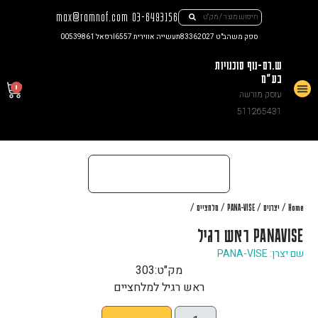
max@ramnof.com
03-6493156
ספק משהב"ט 83362027
תעשייה אווירית I6557
רפאל 00539861
ש.רם-נוף סוכנויות
בע"מ
0
עוסק מורשה
צור קשר
511265431
/
/
/
/
Home
יצרנים
PANA-VISE
מלחציים
PANAVISE ראש רגיל
שם יצרן: PANA-VISE
מק"ט:
303
ראש רגיל למלחציים