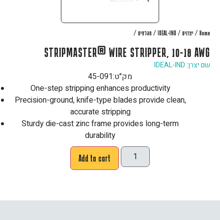
/
/
/
/
Home
יצרנים
IDEAL-IND
מגלפים
STRIPMASTER® WIRE STRIPPER, 10-18 AWG
שם יצרן: IDEAL-IND
מק"ט:
45-091
One-step stripping enhances productivity
Precision-ground, knife-type blades provide clean,
accurate stripping
Sturdy die-cast zinc frame provides long-term
durability
Add to cart