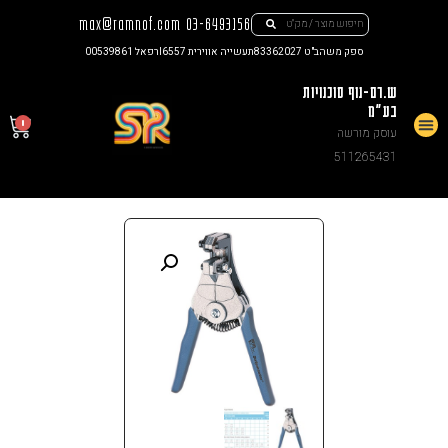
max@ramnof.com
03-6493156
ספק משהב"ט 83362027
תעשייה אווירית I6557
רפאל 00539861
ש.רם-נוף סוכנויות
בע"מ
0
עוסק מורשה
511265431