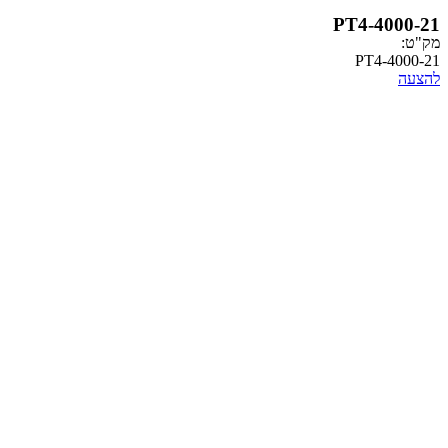
PT4-
PT