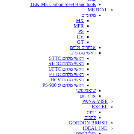
TEK-ME Carbon Steel Hand tools
METCAL
מלחמים
MX
MFR
PS
CV
GT
אביזרים נלווים
ראשי מלחמים
ראשי מלחם STTC
ראשי מלחם STDC
ראשי מלחם UFTC
ראשי מלחם PTTC
ראשי מלחם HCV
ראשי מלחם ל: PS-900
שואבי עשן
אוויר חם
PANA-VISE
EXCEL
ידיות
להבים
GORDON BRUSH
IDEAL-IND
מגלי חוטים