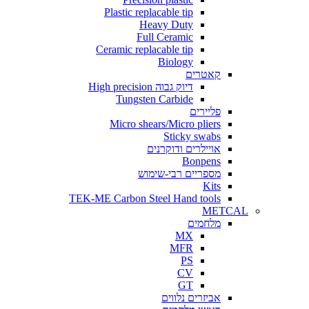
Plastic replacable tip
Heavy Duty
Full Ceramic
Ceramic replacable tip
Biology
קאטרים
דיוק גבוה High precision
Tungsten Carbide
פליירים
Micro shears/Micro pliers
Sticky swabs
אויילרים ודוקרנים
Bonpens
מספריים רבי-שימוש
Kits
TEK-ME Carbon Steel Hand tools
METCAL
מלחמים
MX
MFR
PS
CV
GT
אביזרים נלווים