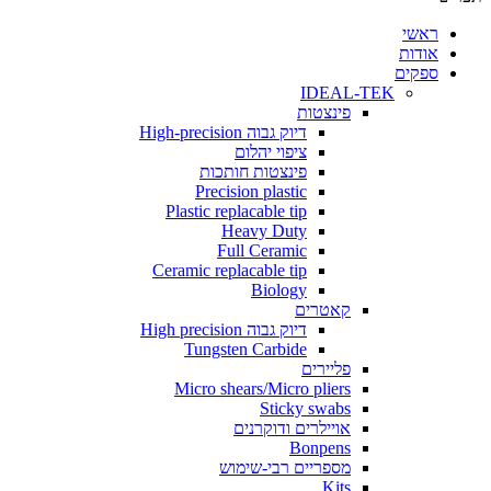
י
ת
ים
IDEAL-TEK
פינצטות
דיוק גבוה High-precision
ציפוי יהלום
פינצטות חותכות
Precision plastic
Plastic replacable tip
Heavy Duty
Full Ceramic
Ceramic replacable tip
Biology
קאטרים
דיוק גבוה High precision
Tungsten Carbide
פליירים
Micro shears/Micro pliers
Sticky swabs
אויילרים ודוקרנים
Bonpens
מספריים רבי-שימוש
Kits