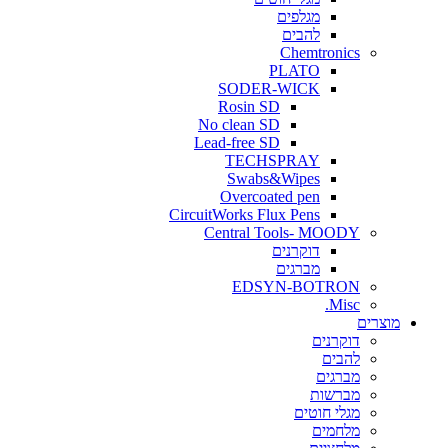
מגלפים
להבים
Chemtronics
PLATO
SODER-WICK
Rosin SD
No clean SD
Lead-free SD
TECHSPRAY
Swabs&Wipes
Overcoated pen
CircuitWorks Flux Pens
Central Tools- MOODY
דוקרנים
מברגים
EDSYN-BOTRON
Misc.
ים
דוקרנים
להבים
מברגים
מברשות
מגלי חוטים
מלחמים