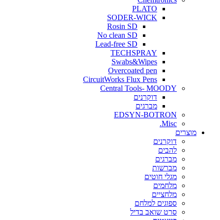
PLATO
SODER-WICK
Rosin SD
No clean SD
Lead-free SD
TECHSPRAY
Swabs&Wipes
Overcoated pen
CircuitWorks Flux Pens
Central Tools- MOODY
דוקרנים
מברגים
EDSYN-BOTRON
Misc.
ים
דוקרנים
להבים
מברגים
מברשות
מגלי חוטים
מלחמים
מלחציים
ספוגים למלחם
סרט שואב בדיל