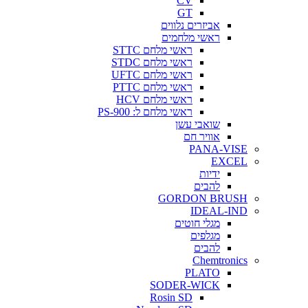
CV
GT
אביזרים נלווים
ראשי מלחמים
ראשי מלחם STTC
ראשי מלחם STDC
ראשי מלחם UFTC
ראשי מלחם PTTC
ראשי מלחם HCV
ראשי מלחם ל: PS-900
שואבי עשן
אוויר חם
PANA-VISE
EXCEL
ידיות
להבים
GORDON BRUSH
IDEAL-IND
מגלי חוטים
מגלפים
להבים
Chemtronics
PLATO
SODER-WICK
Rosin SD