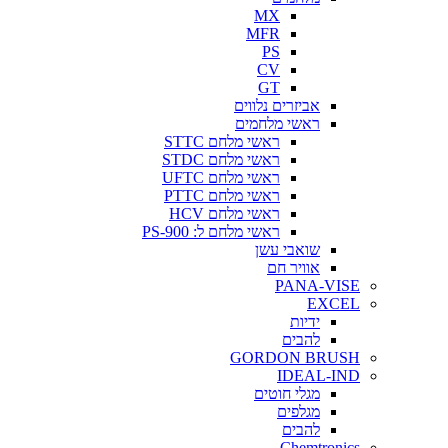
MX
MFR
PS
CV
GT
אביזרים נלווים
ראשי מלחמים
ראשי מלחם STTC
ראשי מלחם STDC
ראשי מלחם UFTC
ראשי מלחם PTTC
ראשי מלחם HCV
ראשי מלחם ל: PS-900
שואבי עשן
אוויר חם
PANA-VISE
EXCEL
ידיות
להבים
GORDON BRUSH
IDEAL-IND
מגלי חוטים
מגלפים
להבים
Chemtronics