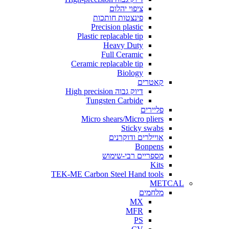
ציפוי יהלום
פינצטות חותכות
Precision plastic
Plastic replacable tip
Heavy Duty
Full Ceramic
Ceramic replacable tip
Biology
קאטרים
דיוק גבוה High precision
Tungsten Carbide
פליירים
Micro shears/Micro pliers
Sticky swabs
אויילרים ודוקרנים
Bonpens
מספריים רבי-שימוש
Kits
TEK-ME Carbon Steel Hand tools
METCAL
מלחמים
MX
MFR
PS