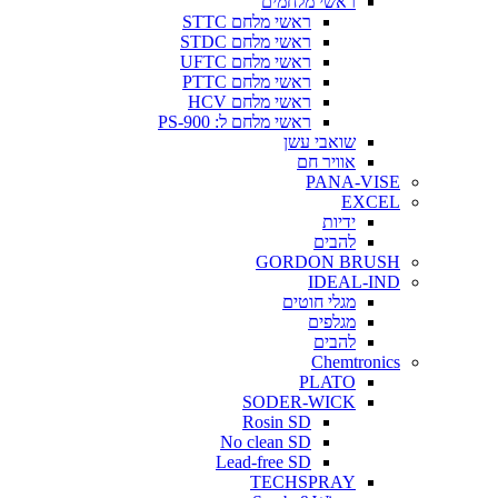
ראשי מלחמים
ראשי מלחם STTC
ראשי מלחם STDC
ראשי מלחם UFTC
ראשי מלחם PTTC
ראשי מלחם HCV
ראשי מלחם ל: PS-900
שואבי עשן
אוויר חם
PANA-VISE
EXCEL
ידיות
להבים
GORDON BRUSH
IDEAL-IND
מגלי חוטים
מגלפים
להבים
Chemtronics
PLATO
SODER-WICK
Rosin SD
No clean SD
Lead-free SD
TECHSPRAY