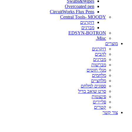
Swabs&Wipes
Overcoated pen
CircuitWorks Flux Pens
Central Tools- MOODY
דוקרנים
מברגים
EDSYN-BOTRON
Misc.
ים
דוקרנים
להבים
מברגים
מברשות
מגלי חוטים
מלחמים
מלחציים
ספוגים למלחם
סרט שואב בדיל
פינצטות
פליירים
קטרים
קשר