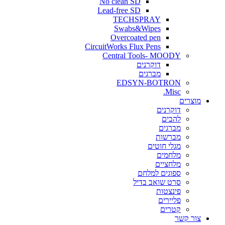
No clean SD
Lead-free SD
TECHSPRAY
Swabs&Wipes
Overcoated pen
CircuitWorks Flux Pens
Central Tools- MOODY
דוקרנים
מברגים
EDSYN-BOTRON
Misc.
ים
דוקרנים
להבים
מברגים
מברשות
מגלי חוטים
מלחמים
מלחציים
ספוגים למלחם
סרט שואב בדיל
פינצטות
פליירים
קטרים
קשר