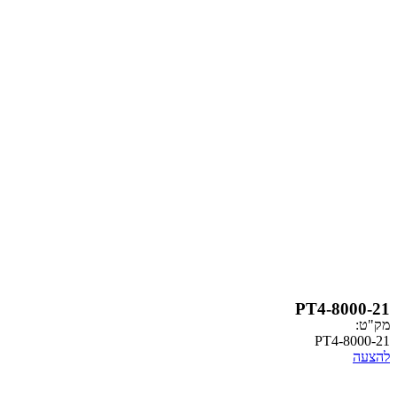
PT4-
PT