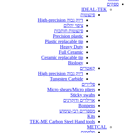
ים
IDEAL-TEK
פינצטות
דיוק גבוה High-precision
ציפוי יהלום
פינצטות חותכות
Precision plastic
Plastic replacable tip
Heavy Duty
Full Ceramic
Ceramic replacable tip
Biology
קאטרים
דיוק גבוה High precision
Tungsten Carbide
פליירים
Micro shears/Micro pliers
Sticky swabs
אויילרים ודוקרנים
Bonpens
מספריים רבי-שימוש
Kits
TEK-ME Carbon Steel Hand tools
METCAL
מלחמים